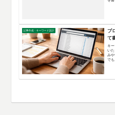
ブ
記事作成・キーワード設計
て
キー
いた
みや
でも