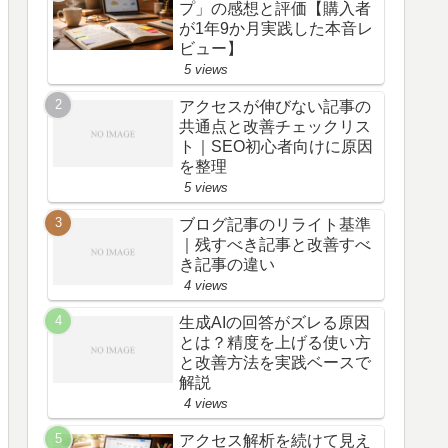
プ」の感想と評価【購入者
が1年9か月実践した本音レ
ビュー】
5 views
アクセスが伸びない記事の
共通点と改善チェックリス
ト｜SEO初心者向けに原因
を整理
5 views
ブログ記事のリライト基準
｜残すべき記事と改善すべ
き記事の違い
4 views
生成AIの回答がズレる原因
とは？精度を上げる使い方
と改善方法を実践ベースで
解説
4 views
アクセス解析を続けて見え