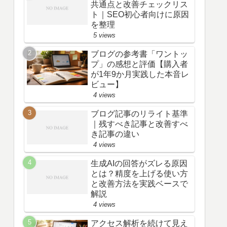
共通点と改善チェックリス
ト｜SEO初心者向けに原因
を整理
5 views
ブログの参考書「ワントッ
プ」の感想と評価【購入者
が1年9か月実践した本音レ
ビュー】
4 views
ブログ記事のリライト基準
｜残すべき記事と改善すべ
き記事の違い
4 views
生成AIの回答がズレる原因
とは？精度を上げる使い方
と改善方法を実践ベースで
解説
4 views
アクセス解析を続けて見え