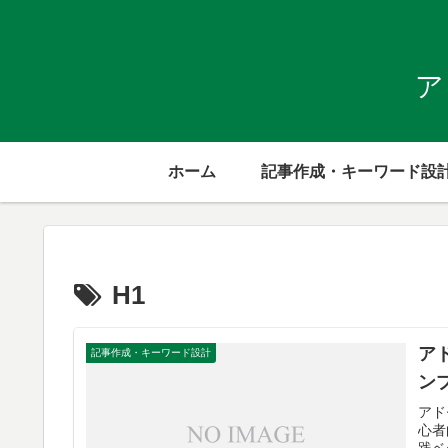
ア
ホーム
記事作成・キーワード設
H1
ア
記事作成・キーワード設計
ン
アド
心者
践ベ