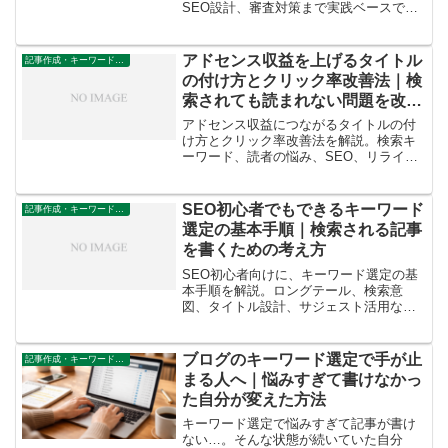
SEO設計、審査対策まで実践ベースでわ
かりやすくまとめています。
アドセンス収益を上げるタイトル
記事作成・キーワード設計
の付け方とクリック率改善法｜検
索されても読まれない問題を改善
する考え方
アドセンス収益につながるタイトルの付
け方とクリック率改善法を解説。検索キ
ーワード、読者の悩み、SEO、リライト
まで初心者向けに実践ベースで紹介しま
す。
SEO初心者でもできるキーワード
記事作成・キーワード設計
選定の基本手順｜検索される記事
を書くための考え方
SEO初心者向けに、キーワード選定の基
本手順を解説。ロングテール、検索意
図、タイトル設計、サジェスト活用な
ど、検索される記事を書く考え方を実践
ベースで紹介します。
ブログのキーワード選定で手が止
記事作成・キーワード設計
まる人へ｜悩みすぎて書けなかっ
た自分が変えた方法
キーワード選定で悩みすぎて記事が書け
ない…。そんな状態が続いていた自分