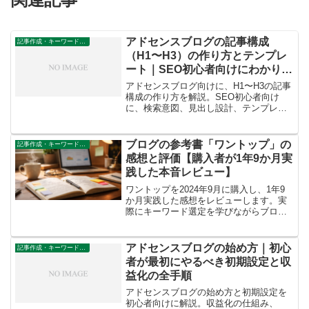
アドセンスブログの記事構成
記事作成・キーワード設計
（H1〜H3）の作り方とテンプレ
ート｜SEO初心者向けにわかりや
すく解説
アドセンスブログ向けに、H1〜H3の記事
構成の作り方を解説。SEO初心者向け
に、検索意図、見出し設計、テンプレー
ト、リライトまで実践ベースで紹介しま
す。
ブログの参考書「ワントップ」の
記事作成・キーワード設計
感想と評価【購入者が1年9か月実
践した本音レビュー】
ワントップを2024年9月に購入し、1年9
か月実践した感想をレビューします。実
際にキーワード選定を学びながらブログ
収益月10万円を達成。メリット・デメリ
ットや向いている人を本音で解説しま
す。
アドセンスブログの始め方｜初心
記事作成・キーワード設計
者が最初にやるべき初期設定と収
益化の全手順
アドセンスブログの始め方と初期設定を
初心者向けに解説。収益化の仕組み、